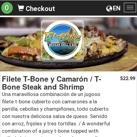
0
EN
Checkout
To
na
Filete T-Bone y Camarón / T-
22.99
$
Bone Steak and Shrimp
Una maravillosa combinación de un jugoso
filete t-bone cubierto con camarones a la
parrilla, cebollas y champiñones, todo cubierto
con nuestra deliciosa salsa de queso. Servido
con arroz, frijoles y tres tortillas. / A wonderful
combination of a juicy t-bone topped with